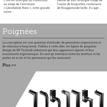
C’est en 1934 que fut construite,
Même de loin, la brique rouge de
au siège de l’ancienne
l’usine de briquettes centenaire
« Likörfabrik Horn », cette grande
de Knappenrode brille. Il s’agit …
usine …
Poignées
La conception est une question d’attitude, de premières impressions et
de relations à long terme. Fidèles à cette idée, les lignes de poignées
design de RP Technik séduisent par leur apparence épurée et leur
maniement ergonomique. En tant qu’interface entre les fenêtres et les
portes en acier et les personnes qui les saisissent.
Plus >>