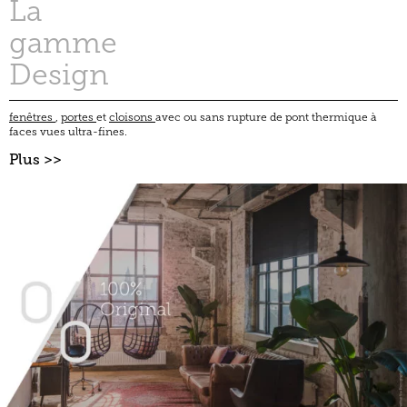
La
gamme
Design
fenêtres
,
portes
et
cloisons
avec ou sans rupture de pont thermique à
faces vues ultra-fines.
Plus >>