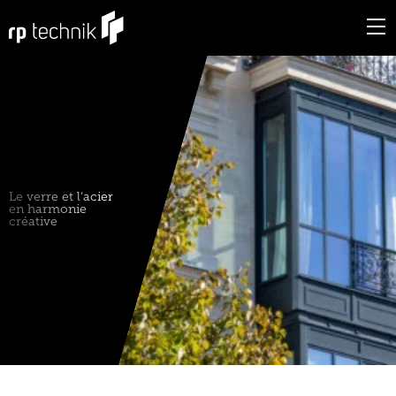
Le verre et l‘acier
en harmonie
créative